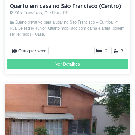
Quarto em casa no São Francisco (Centro)
São Francisco, Curitiba - PR
🏡 Quarto privativo para alugar no São Francisco – Curitiba 📍
Rua Celestino Júnior, Quarto mobiliado com cama e arara (podem
ser retirados). Casa...
Qualquer sexo
6
3
Ver Detalhes