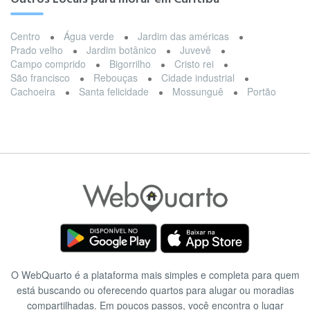
Centro
Água verde
Jardim das américas
Prado velho
Jardim botânico
Juvevê
Campo comprido
Bigorrilho
Cristo rei
São francisco
Rebouças
Cidade industrial
Cachoeira
Santa felicidade
Mossunguê
Portão
O WebQuarto é a plataforma mais simples e completa para quem
está buscando ou oferecendo quartos para alugar ou moradias
compartilhadas. Em poucos passos, você encontra o lugar