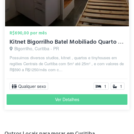
R$690,00 por mês
Kitnet Bigorrilho Batel Mobiliado Quarto com banheiro
Bigorrilho, Curitiba - PR
Possuimos diversos studios, kitnet , quartos e tinyhouses em
regiões Centrais de Curitiba com 5m² até 25m² , e com valores de
R$590 a R$1250/mês com c...
Qualquer sexo
1
1
Ver Detalhes
Outros Locais para morar em Curitiba