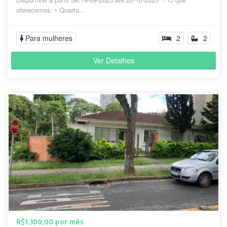
oferecemos: • Quarto...
Para mulheres
2
2
Ver Detalhes
R$1.300,00 por mês