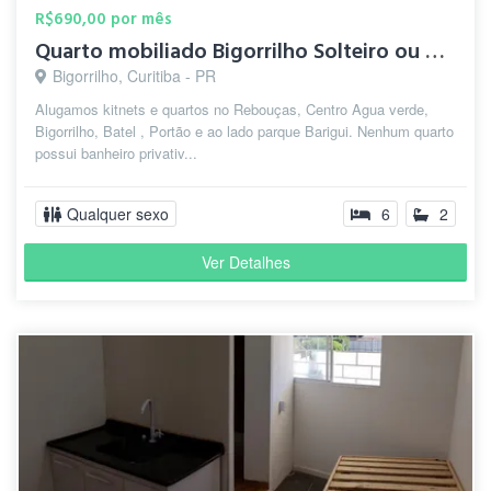
R$690,00 por mês
Quarto mobiliado Bigorrilho Solteiro ou Casal estacionament
Bigorrilho, Curitiba - PR
Alugamos kitnets e quartos no Rebouças, Centro Agua verde,
Bigorrilho, Batel , Portão e ao lado parque Barigui. Nenhum quarto
possui banheiro privativ...
Qualquer sexo
6
2
Ver Detalhes