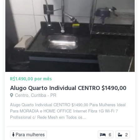
R$1.490,00 por mês
Alugo Quarto Individual CENTRO $1490,00
Centro, Curitiba - PR
Alugo Quarto Individual CENTRO $1490,00 Para Mulheres Ideal
Para MORADIA e HOME OFFICE Internet Fibra 1G Wi-Fi 7
Profissional c/ Rede Mesh em Todos os...
Para mulheres
6
2