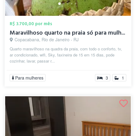
R$ 3.700,00 por mês
Maravilhoso quarto na praia só para mulh...
Copacabana, Rio de Janeiro - RJ
Quarto maravilhoso na quadra da praia, com todo o conforto, tv,
ar condicionado, wifi, Sky, faxineira de 15 em 15 dias, pode
cozinhar, lavar, passar r...
Para mulheres
3
1