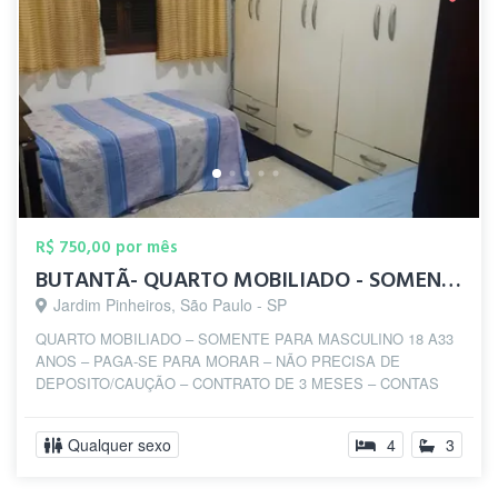
R$ 750,00 por mês
BUTANTÃ- QUARTO MOBILIADO - SOMENTE PARA...
Jardim Pinheiros, São Paulo - SP
QUARTO MOBILIADO – SOMENTE PARA MASCULINO 18 A33
ANOS – PAGA-SE PARA MORAR – NÃO PRECISA DE
DEPOSITO/CAUÇÃO – CONTRATO DE 3 MESES – CONTAS
INCLUSAS - ...
Qualquer sexo
4
3