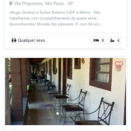
Vila Pirajussara, São Paulo - SP
▪Alugo Quartos e Suítes Butanta (USP e Metro) - Não
trabalhamos com compartilhamento de quarto entre
desconhecidos! Morada dos pássaros 🦅 com 04 uni...
Qualquer sexo
6
4