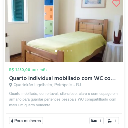
R$ 1.150,00 por mês
Quarto individual mobiliado com WC compa...
Quarteirão Ingelheim, Petrópolis - RJ
Quarto mobiliado, confortável, silencioso, claro e com espaço em
armario para guardar pertences pessoais WC compartilhado com
mais um quarto somente ...
Para mulheres
1
1