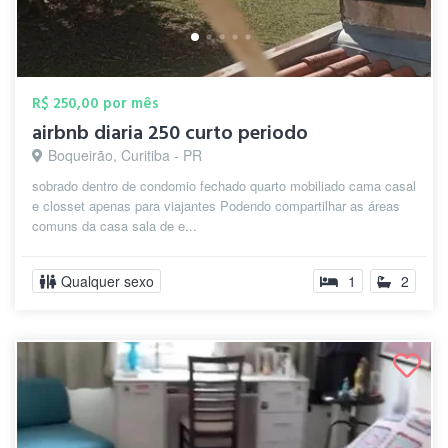
R$ 250,00 por mês
airbnb diaria 250 curto periodo
Boqueirão, Curitiba - PR
sobrado dentro de condomio fechado quarto mobiliado cama casal
e closset apenas para viajantes Podendo compartilhar as áreas
comuns da casa sala de e...
Qualquer sexo
1
2