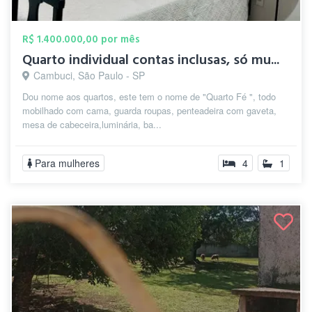
R$ 1.400.000,00 por mês
Quarto individual contas inclusas, só mu...
Cambuci, São Paulo - SP
Dou nome aos quartos, este tem o nome de "Quarto Fé ", todo
mobilhado com cama, guarda roupas, penteadeira com gaveta,
mesa de cabeceira,luminária, ba...
Para mulheres
4
1