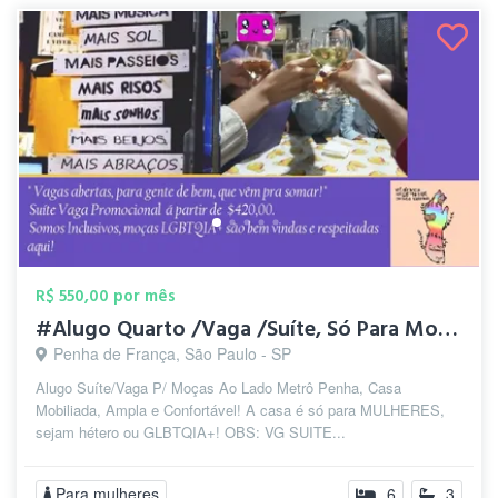
R$ 550,00 por mês
#Alugo Quarto /Vaga /Suíte, Só Para Moça...
Penha de França, São Paulo - SP
Alugo Suíte/Vaga P/ Moças Ao Lado Metrô Penha, Casa
Mobiliada, Ampla e Confortável! A casa é só para MULHERES,
sejam hétero ou GLBTQIA+! OBS: VG SUITE...
Para mulheres
6
3