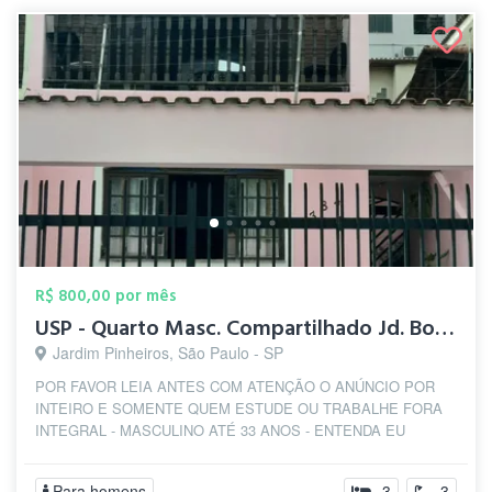
R$ 800,00 por mês
USP - Quarto Masc. Compartilhado Jd. Bon...
Jardim Pinheiros, São Paulo - SP
POR FAVOR LEIA ANTES COM ATENÇÃO O ANÚNCIO POR
INTEIRO E SOMENTE QUEM ESTUDE OU TRABALHE FORA
INTEGRAL - MASCULINO ATÉ 33 ANOS - ENTENDA EU
ANUNCIANT...
Para homens
3
3