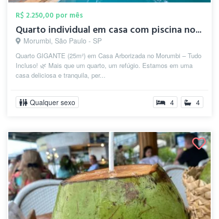
R$ 2.250,00 por mês
Quarto individual em casa com piscina no...
Morumbi, São Paulo - SP
Quarto GIGANTE (25m²) em Casa Arborizada no Morumbi – Tudo
Incluso! 🌿 Mais que um quarto, um refúgio. Estamos em uma
casa deliciosa e tranquila, per...
Qualquer sexo
4
4