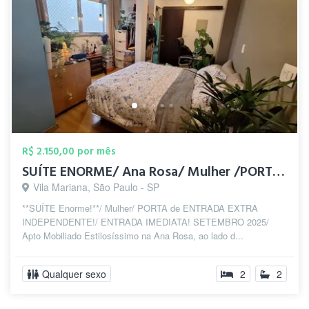
R$ 2.150,00 por mês
SUÍTE ENORME/ Ana Rosa/ Mulher /PORTA EN...
Vila Mariana, São Paulo - SP
**SUÍTE Enorme!**/ Mulher/ PORTA de ENTRADA EXTRA
INDEPENDENTE!/ ENTRADA IMEDIATA! SETEMBRO 2025/
Apto Mobiliado Estilosíssimo na Ana Rosa, ao lado d...
Qualquer sexo
2
2