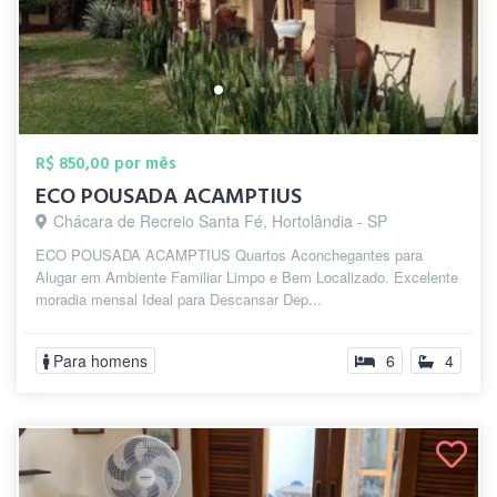
R$ 850,00 por mês
ECO POUSADA ACAMPTIUS
Chácara de Recreio Santa Fé, Hortolândia - SP
ECO POUSADA ACAMPTIUS Quartos Aconchegantes para
Alugar em Ambiente Familiar Limpo e Bem Localizado. Excelente
moradia mensal Ideal para Descansar Dep...
Para homens
6
4