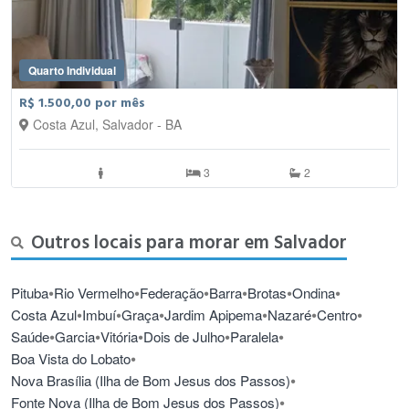
Quarto Individual
R$ 1.500,00 por mês
Costa Azul, Salvador - BA
3
2
Outros locais para morar em Salvador
•
•
•
•
•
•
Pituba
Rio Vermelho
Federação
Barra
Brotas
Ondina
•
•
•
•
•
•
Costa Azul
Imbuí
Graça
Jardim Apipema
Nazaré
Centro
•
•
•
•
•
Saúde
Garcia
Vitória
Dois de Julho
Paralela
•
Boa Vista do Lobato
•
Nova Brasília (Ilha de Bom Jesus dos Passos)
•
Fonte Nova (Ilha de Bom Jesus dos Passos)