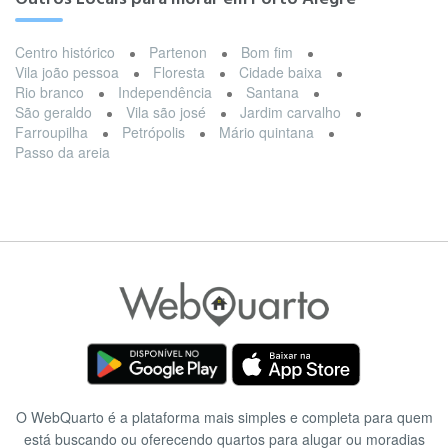
Centro histórico
Partenon
Bom fim
Vila joão pessoa
Floresta
Cidade baixa
Rio branco
Independência
Santana
São geraldo
Vila são josé
Jardim carvalho
Farroupilha
Petrópolis
Mário quintana
Passo da areia
O WebQuarto é a plataforma mais simples e completa para quem
está buscando ou oferecendo quartos para alugar ou moradias