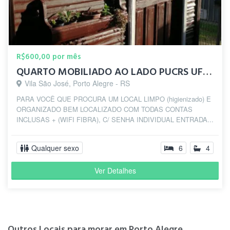
R$600,00 por mês
QUARTO MOBILIADO AO LADO PUCRS UFRGS-VALE A PARTIR R$ 600,00
Vila São José, Porto Alegre - RS
PARA VOCÊ QUE PROCURA UM LOCAL LIMPO (higienizado) E
ORGANIZADO BEM LOCALIZADO COM TODAS CONTAS
INCLUSAS + (WIFI FIBRA), C/ SENHA INDIVIDUAL ENTRADA...
Qualquer sexo
6
4
Ver Detalhes
Outros Locais para morar em Porto Alegre