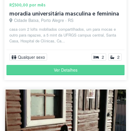
R$500,00 por mês
moradia universitária masculina e feminina
Cidade Baixa, Porto Alegre - RS
casa com 2 lofts mobiliados compartilhados, um para mocas e
outro para rapazes, a 5 mint da UFRGS campus central, Santa
Casa, Hospital de Clínicas, Ca...
Qualquer sexo
2
2
Ver Detalhes