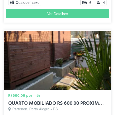
Qualquer sexo
6
4
Ver Detalhes
R$600,00 por mês
QUARTO MOBILIADO R$ 600.00 PROXIMO UFRGS,UERGS ,ACISP..
Partenon, Porto Alegre - RS