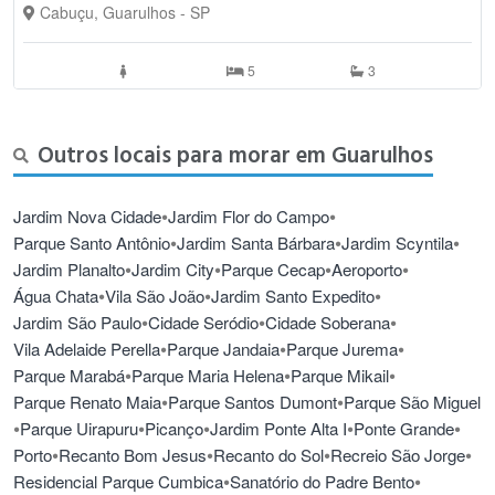
Cabuçu, Guarulhos - SP
5
3
Outros locais para morar em Guarulhos
•
•
Jardim Nova Cidade
Jardim Flor do Campo
•
•
•
Parque Santo Antônio
Jardim Santa Bárbara
Jardim Scyntila
•
•
•
•
Jardim Planalto
Jardim City
Parque Cecap
Aeroporto
•
•
•
Água Chata
Vila São João
Jardim Santo Expedito
•
•
•
Jardim São Paulo
Cidade Seródio
Cidade Soberana
•
•
•
Vila Adelaide Perella
Parque Jandaia
Parque Jurema
•
•
•
Parque Marabá
Parque Maria Helena
Parque Mikail
•
•
Parque Renato Maia
Parque Santos Dumont
Parque São Miguel
•
•
•
•
•
Parque Uirapuru
Picanço
Jardim Ponte Alta I
Ponte Grande
•
•
•
•
Porto
Recanto Bom Jesus
Recanto do Sol
Recreio São Jorge
•
•
Residencial Parque Cumbica
Sanatório do Padre Bento