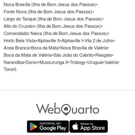
•
Nova Brasília (Ilha de Bom Jesus dos Passos)
•
Fonte Nova (Ilha de Bom Jesus dos Passos)
•
Largo do Tanque (Ilha de Bom Jesus dos Passos)
•
Alto do Cruzeiro (Ilha de Bom Jesus dos Passos)
•
Comendador Neiva (Ilha de Bom Jesus dos Passos)
•
•
•
•
Horto Bela Vista
Alphaville II
Alphaville I
Vila 2 de Julho
•
•
•
Areia Branca
Boca da Mata
Nova Brasília de Valéria
•
•
•
Boca da Mata de Valéria
São João do Cabrito
Resgate
•
•
•
•
•
•
Narandiba
Doron
Mussurunga II
Trobogy
Uruguai
Valéria
Tororó