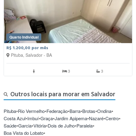
Quarto Individual
R$ 1.200,00 por mês
Pituba, Salvador - BA
3
3
Outros locais para morar em Salvador
•
•
•
•
•
•
Pituba
Rio Vermelho
Federação
Barra
Brotas
Ondina
•
•
•
•
•
•
Costa Azul
Imbuí
Graça
Jardim Apipema
Nazaré
Centro
•
•
•
•
•
Saúde
Garcia
Vitória
Dois de Julho
Paralela
•
Boa Vista do Lobato