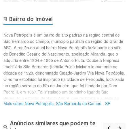
Bairro do Imóvel
Nova Petrópolis é um bairro de alto padrão na região central de
São Bernardo do Campo, município paulista da região do Grande
ABC. A região do atual bairro Nova Petrópolis fazia parte do sítio
de Benedito Cesário do Nascimento, apelidado Miranda, que o
adquiriu entre 1904 e 1905 de Antonio Piuta. Coube à Empresa
Imobiliária São Bernardo (família Pujol) iniciar o loteamento na
década de 1920, denominado Cidade-Jardim Vila Nova Petrópolis.
O nome escolhido foi inspirado na cidade de Petrópolis, localizada
na região serrana do Rio de Janeiro, que foi fundada por Dom
Pedro II, em 1857.Foi instalado um bondinho ligando São
Bernardo à estação de Santo André, que facilitaria o acesso ao
Mais sobre Nova Petrópolis, São Bernardo do Campo - SP
loteamento de quem vinha da capital. O ponto final era próximo à
atual Praça Lauro Gomes; o plano previa, também, a construção
de um ramal que sairia da Praça Santa Filomena (onde fora
Anúncios similares que podem te
construído um chafariz) e iria até o final do loteamento. Os planos