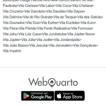
membros da família imperial brasileira.
•
•
•
•
•
Paulicéia
Vila Clarisse
Vila Labor
Vila Coca
Vila Cristiane
•
•
•
•
Vila Cruzeiro
Vila Damásio
Vila Danúbio
Vila Dayse
•
•
•
•
Vila Delmira
Vila do Rio Grande
Vila do Tanque
Vila dos Galvão
•
•
•
•
•
Vila Dourados
Vila Dusi
Vila Esther
Vila Euclides
Vila Euro
•
•
•
•
Vila Flora
Vila Flórida
Vila Fonte Radioativa
Vila Formosa
•
•
•
•
Vila Jahu
Vila Luiz Casa
Vila Jurubatuba
Vila Júpiter Nova
•
•
•
•
Vila Júpiter
Vila Júlia
Vila Judite
Vila Jordanópolis
•
•
•
•
Vila João Basso
Vila Jesuíta
Vila Jerusalém
Vila Gonçalves
Vila Império