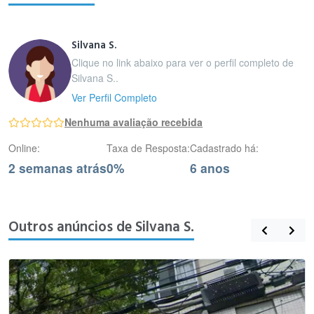
Silvana S.
Clique no link abaixo para ver o perfil completo de
Silvana S..
Ver Perfil Completo
Nenhuma avaliação recebida
Online:
Taxa de Resposta:
Cadastrado há:
2 semanas atrás
0%
6 anos
Outros anúncios de Silvana S.