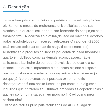
Descrição
espaço tranquilo,condominio alto padrão com academia piscina
etc.Somente moças de preferencia universitárias de outras
cidades que querem estudar em sao bernardo do campo,ou com
trabalho fixo. .A localização é ótima,do lado da marechal deodoro
rodoviaria,troleibus com acesso metrô.esse O valor de R$2000
está incluso todas as contas de aluguel condomínio etc)
alimentação e produtos delimpeza por conta de cada morador.O
quarto é mobiliado,como as demais acomodacoes, não é
suite,mas o banheiro do corredor é exclusivo do quarto a ser
locadol! um quesito importante é a questão higiene e limpeza
precisa colaborar e manter a casa organizada isso aí eu exijo
porque já tive problemas com pessoas extremamente
desorganizadas! não aceito fumantes por conta que algumas
inquilinos que entraram aqui fumava em todas as dependências e
aqui eu só fumo na sacada!! eu moro no imóvel com o meu
cachorrinho!
..!!acesso fácil as principais faculdades do ABC .1 vaga de