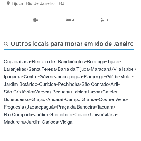
Tijuca, Rio de Janeiro - RJ
solo, pode-se dizer que é basicamente residencial, com grande
número de imóveis e particularmente de edifícios. A população do
bairro caiu de 27.319 habitantes em 2000, para 25.256 habitantes
4
3
em 2010.
Outros locais para morar em Rio de Janeiro
•
•
•
•
Copacabana
Recreio dos Bandeirantes
Botafogo
Tijuca
•
•
•
•
•
Laranjeiras
Santa Teresa
Barra da Tijuca
Maracanã
Vila Isabel
•
•
•
•
•
•
•
Ipanema
Centro
Gávea
Jacarepaguá
Flamengo
Glória
Méier
•
•
•
•
•
Jardim Botânico
Curicica
Pechincha
São Conrado
Anil
•
•
•
•
•
São Cristóvão
Vargem Pequena
Leblon
Lagoa
Catete
•
•
•
•
•
Bonsucesso
Grajaú
Andaraí
Campo Grande
Cosme Velho
•
•
•
Freguesia (Jacarepaguá)
Praça da Bandeira
Taquara
•
•
•
Rio Comprido
Jardim Guanabara
Cidade Universitária
•
•
Madureira
Jardim Carioca
Vidigal