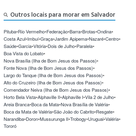
Outros locais para morar em Salvador
•
•
•
•
•
•
Pituba
Rio Vermelho
Federação
Barra
Brotas
Ondina
•
•
•
•
•
•
Costa Azul
Imbuí
Graça
Jardim Apipema
Nazaré
Centro
•
•
•
•
•
Saúde
Garcia
Vitória
Dois de Julho
Paralela
•
Boa Vista do Lobato
•
Nova Brasília (Ilha de Bom Jesus dos Passos)
•
Fonte Nova (Ilha de Bom Jesus dos Passos)
•
Largo do Tanque (Ilha de Bom Jesus dos Passos)
•
Alto do Cruzeiro (Ilha de Bom Jesus dos Passos)
•
Comendador Neiva (Ilha de Bom Jesus dos Passos)
•
•
•
•
Horto Bela Vista
Alphaville II
Alphaville I
Vila 2 de Julho
•
•
•
Areia Branca
Boca da Mata
Nova Brasília de Valéria
•
•
•
Boca da Mata de Valéria
São João do Cabrito
Resgate
•
•
•
•
•
•
Narandiba
Doron
Mussurunga II
Trobogy
Uruguai
Valéria
Tororó