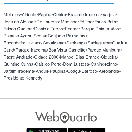
•
•
•
•
•
•
Meireles
Aldeota
Papicu
Centro
Praia de Iracema
Varjota
•
•
•
•
•
José de Alencar
De Lourdes
Montese
Fátima
Farias Brito
•
•
•
•
Edson Queiroz
Dionisio Torres
Pedras
Parque Dois Irmãos
•
•
Planalto Ayrton Senna
Conjunto Palmeiras
•
•
•
•
Engenheiro Luciano Cavalcante
Sapiranga
Sabiaguaba
Guajiru
•
•
•
•
Curió
Parque Iracema
Boa Vista-Castelão
Parque Manibura
•
•
•
•
Padre Andrade
Cidade 2000
Manoel Dias Branco
Siqueira
•
•
•
•
Quintino Cunha
Cais do Porto
Dom Lustosa
Canindezinho
•
•
•
•
•
•
Jardim Iracema
Ancuri
Paupina
Coaçu
Barroso
Aerolândia
Presidente Kennedy