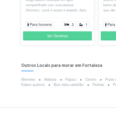
compartilhado com uma pessoa
bairro d
(Homem). Local é amplo e arejado. Apto
que não 
já tem máquina de lavar, estacionamento
ir para a
e fica muit...
Para homens
2
1
Para
Ver Detalhes
Outros Locais para morar em Fortaleza
Meireles
Aldeota
Papicu
Centro
Praia 
Edson queiroz
Boa vista-castelão
Pedras
P