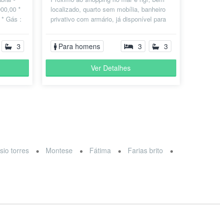
00,00 *
localizado, quarto sem mobília, banheiro
 * Gás :
privativo com armário, já disponível para
locação agora em junho
3
Para homens
3
3
Ver Detalhes
sio torres
Montese
Fátima
Farias brito