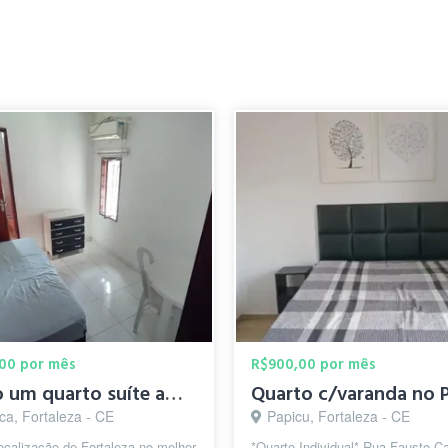
00 por mês
R$900,00 por mês
Alugo um quarto suíte amplo e arejado no bairro Benfica.
ca, Fortaleza - CE
Papicu, Fortaleza - CE
ocalização de Fortaleza no melhor
*Quarto Individual* Rua Fausto Ca