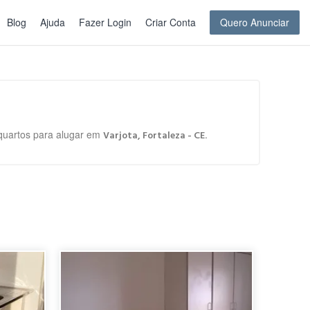
Blog
Ajuda
Fazer Login
Criar Conta
Quero Anunciar
 quartos para alugar em
.
Varjota, Fortaleza - CE