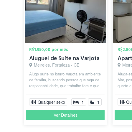
R$1.950,00 por mês
R$2.80
Aluguel de Suíte na Varjota
Meireles, Fortaleza - CE
Meire
Alugo suíte no bairro Varjota em ambiente
Aluga-se
de família, buscando pessoa que seja de
Mar, pos
responsabilidade, que trabalhe fora e que
quarto e
seja organizada. Prazo m...
somente 
Qualquer sexo
1
1
Qu
Ver Detalhes