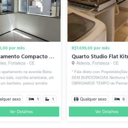
0,00 por mês
R$1.699,00 por mês
Apartamento Compacto na Beira-Mar
les, Fortaleza - CE
Aldeota, Fortaleza - CE
 apartamento na avenida Beira-
* Fala direto com Proprietário(Sávi
sui sala, cozinha americana, um
SEM BUROCRACIAS Nenhuma !!
 um banheiro, possui armário
OBRIGAMOS TEMPO de Perman
na cozinha e o quarto tem a...
!!! * NÃO PERDE CAUÇÃO(400 Re
* T...
alquer sexo
1
1
Qualquer sexo
6
Ver Detalhes
Ver Detalhes