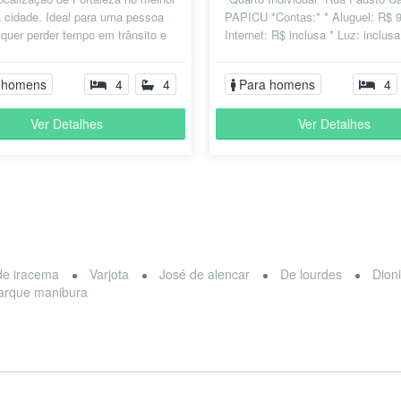
a cidade. Ideal para uma pessoa
PAPICU *Contas:* * Aluguel: R$ 9
quer perder tempo em trânsito e
Internet: R$ inclusa * Luz: inclusa
 maioria dos locais...
inclusa * Água: In...
 homens
4
4
Para homens
4
Ver Detalhes
Ver Detalhes
de iracema
Varjota
José de alencar
De lourdes
Dioni
arque manibura