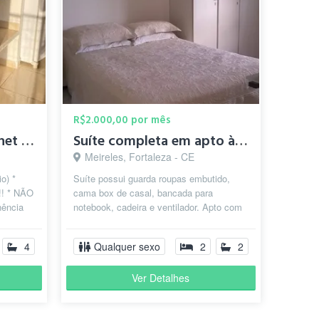
R$2.000,00 por mês
Quarto Studio Flat Kitnet Mobiliádo Aldeota Meireles
Suíte completa em apto à 100 mts da Beira Mar
Meireles, Fortaleza - CE
o) *
Suíte possui guarda roupas embutido,
! * NÃO
cama box de casal, bancada para
ência
notebook, cadeira e ventilador. Apto com
ais) !!!
vista parcial para o mar e a cozinha est...
4
Qualquer sexo
2
2
Ver Detalhes