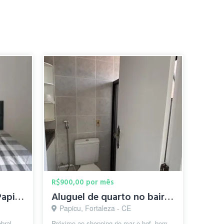
R$900,00 por mês
Quarto c/varanda no Papicu, prox ao Riomar e HGF
Aluguel de quarto no bairro papicu
Papicu, Fortaleza - CE
bral -
Próximo ao shopping rio mar e hgf, bem