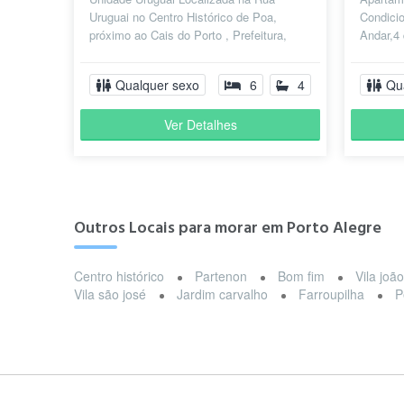
Uruguai no Centro Histórico de Poa,
Condici
próximo ao Cais do Porto , Prefeitura,
Andar,4 
Mercado Público, fica na esquina
equipad
Andrada...
Banheir.
Qualquer sexo
6
4
Qu
Ver Detalhes
Outros Locais para morar em Porto Alegre
Centro histórico
Partenon
Bom fim
Vila joã
Vila são josé
Jardim carvalho
Farroupilha
P