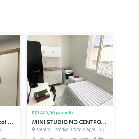
R$1.490,00 por mês
Quarto individual em coliving
MINI STUDIO NO CENTRO DE POA - UFRGS/UFCSPA
RS
Centro Histórico, Porto Alegre - RS
g os
Temos uma vaga aqui no nosso coliving