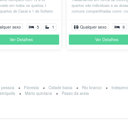
onado em todos os quartos,1
quartos são individuais e as área
quartos de Casal e 1 de Solteiro
comuns compartilhadas como: co
o com lençóis e cobertas,1
banheiros feminino e banheiros
..
masculino,...
alquer sexo
5
1
Qualquer sexo
6
Ver Detalhes
Ver Detalhes
o pessoa
Floresta
Cidade baixa
Rio branco
Indepen
etrópolis
Mário quintana
Passo da areia