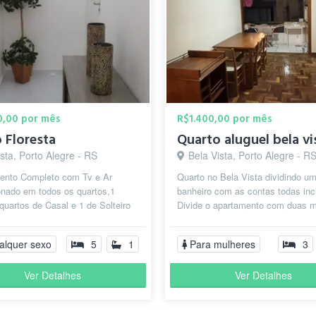
0,00 por mês
R$1.400,00 por mês
o Floresta
sta, Porto Alegre - RS
Bela Vista, Porto Alegre - R
ento Completo com Tv e Ar
Quarto no Bela Vista dividindo u
onado em todos os quartos,1
banheiro com as contas todas inc
quartos de Casal e 1 de Solteiro
Divide o apartamento com duas 
o com lençóis e cobertas,1
mas o banheiro só com uma.
..
Possibilidad...
alquer sexo
5
1
Para mulheres
3
Ver Detalhes
Ver Detalhes