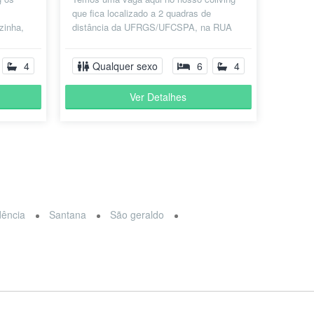
s
que fica localizado a 2 quadras de
zinha,
distância da UFRGS/UFCSPA, na RUA
VIGÁRIO JOSÉ INÁCIO, no Centro
Histórico,...
4
Qualquer sexo
6
4
Ver Detalhes
dência
Santana
São geraldo