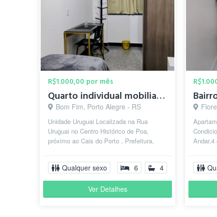
R$1.000,00 por mês
R$1.00
Quarto individual mobiliado -Centro Histórico
Bairr
Bom Fim, Porto Alegre - RS
Flore
Unidade Uruguai Localizada na Rua
Apartam
Uruguai no Centro Histórico de Poa,
Condici
próximo ao Cais do Porto , Prefeitura,
Andar,4 
Mercado Público, fica na esquina
equipad
Andrada...
Banheir.
Qualquer sexo
6
4
Qu
Ver Detalhes