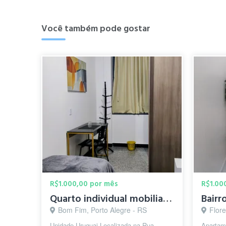
Você também pode gostar
R$1.000,00 por mês
R$1.00
Quarto individual mobiliado -Centro Histórico
Bairr
Bom Fim, Porto Alegre - RS
Flore
Unidade Uruguai Localizada na Rua
Apartam