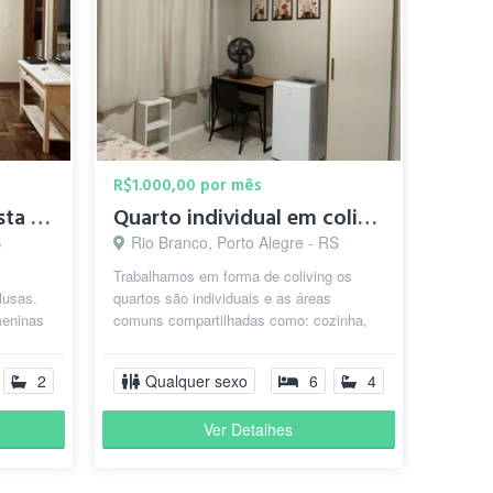
R$1.000,00 por mês
Quarto aluguel bela vista para mulheres
Quarto individual em coliving
S
Rio Branco, Porto Alegre - RS
m
Trabalhamos em forma de coliving os
lusas.
quartos são individuais e as áreas
meninas
comuns compartilhadas como: cozinha,
banheiros feminino e banheiros
masculino,...
2
Qualquer sexo
6
4
Ver Detalhes