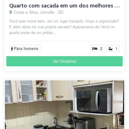
Quarto com sacada em um dos melhores bairros de Joinville
Costa e Silva, Joinville - SC
Você quer morar bem, em um lugar tranquilo, limpo e organizado?
E além disso ter sua própria sacada? Apartamento de 74m2 no
quarto andar de um prédio...
Para homens
2
1
Ver Detalhes