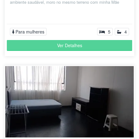
ambiente saudável, moro no mesmo terreno com minha Mãe
Para mulheres
5
4
Ver Detalhes