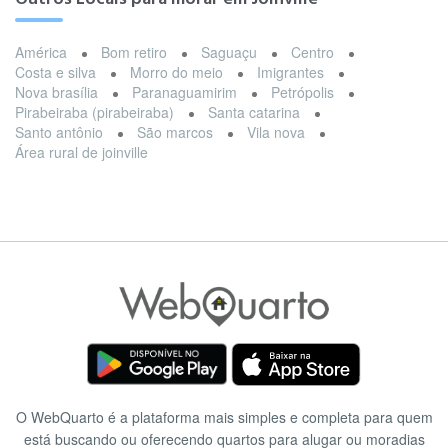
América
Bom retiro
Saguaçu
Centro
Costa e silva
Morro do meio
Imigrantes
Nova brasília
Paranaguamirim
Petrópolis
Pirabeiraba (pirabeiraba)
Santa catarina
Santo antônio
São marcos
Vila nova
Área rural de joinville
O WebQuarto é a plataforma mais simples e completa para quem
está buscando ou oferecendo quartos para alugar ou moradias