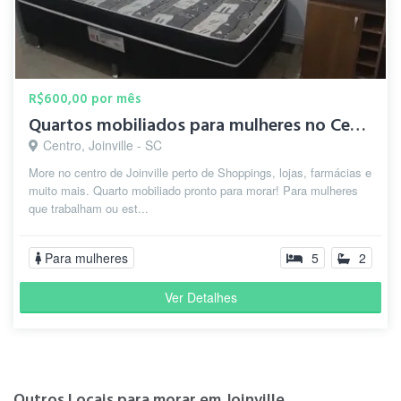
R$600,00 por mês
Quartos mobiliados para mulheres no Centro de Joinville
Centro, Joinville - SC
More no centro de Joinville perto de Shoppings, lojas, farmácias e
muito mais. Quarto mobiliado pronto para morar! Para mulheres
que trabalham ou est...
Para mulheres
5
2
Ver Detalhes
Outros Locais para morar em Joinville