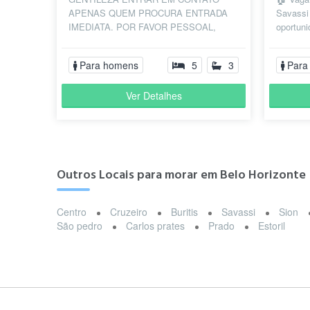
APENAS QUEM PROCURA ENTRADA
Savassi
IMEDIATA. POR FAVOR PESSOAL,
oportuni
LEIAM TUDO ANTES DE ENTRAR EM
exclusi
CONTATO. SEMPRE PERGUNTAM SE
Savas..
Para homens
5
3
Para
O...
Ver Detalhes
Outros Locais para morar em Belo Horizonte
Centro
Cruzeiro
Buritis
Savassi
Sion
São pedro
Carlos prates
Prado
Estoril