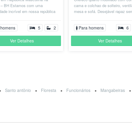
 – BH Estamos com uma
cama e colchao de solteiro, ventil
dade incrível em nossa república
mesa e sofá. Desejável rapaz se
vamente masculina, no coração da
(não fumante) que estude ou tra...
.
 homens
5
2
Para homens
6
Ver Detalhes
Ver Detalhes
Santo antônio
Floresta
Funcionários
Mangabeiras