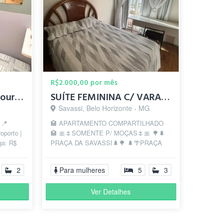
R$2.000,00 por mês
Quarto Individual no Lourdes
SUÍTE FEMININA C/ VARANDA-PRAÇA DA SAVASSI-PRAÇA LIBERDADE
Savassi, Belo Horizonte - MG
 📍
🏩 APARTAMENTO COMPARTILHADO
oporto |
🏩 🎀🌷SOMENTE P/ MOÇAS🌷🎀 🌳🌲
ga: R$
PRAÇA DA SAVASSI🌲🌳 🌲🌴PRAÇA
l,...
DA LIBERDADE🌴🌲 📍O AP está bem no
💖da Praça da Sa...
2
Para mulheres
5
3
Ver Detalhes