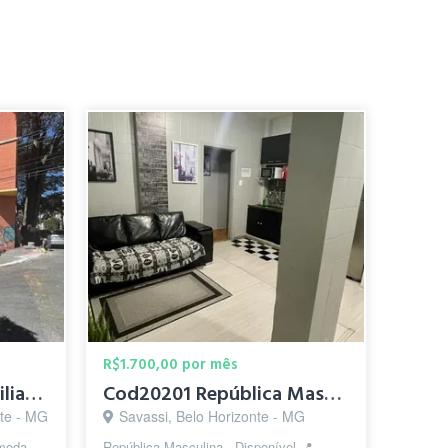
R$1.700,00 por mês
quarto individual mobiliado só para homens
Cod20201 República Masculina - SAVASSI - Praça da liberdade
nte - MG
Savassi, Belo Horizonte - MG
moda,
República Masculina - Disponível 📍