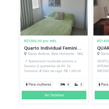
R$1.500,00 por mês
R$1.40
Quarto Individual Feminino SAVASSI
Santo Antônio, Belo Horizonte - MG
Sant
📍 Apartamento localizado próximo a
GENTIL
Savassi (3 quarteirões da AV. Do
APENA
Contorno) 💰 Valor da vaga: R$ 1.500,00
IMEDIA
TUDO INCLUÍDO: (aluguel, condomínio,
LEIAM 
IP...
CONTA
Para mulheres
6
3
Para
O...
Ver Detalhes