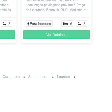
ador e
Localização privilegiada próxima à Praça
m vícios
da Liberdade, Bernoulli, PUC, Medicina e
Arquitetura UFMG, além de outr...
3
Para homens
6
3
Ver Detalhes
Ouro preto
Santa tereza
Lourdes