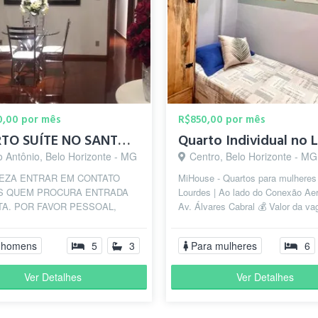
0,00 por mês
R$850,00 por mês
QUARTO SUÍTE NO SANTO ANTÔNIO
o Antônio, Belo Horizonte - MG
Centro, Belo Horizonte - MG
EZA ENTRAR EM CONTATO
MiHouse - Quartos para mulheres
S QUEM PROCURA ENTRADA
Lourdes | Ao lado do Conexão Aer
TA. POR FAVOR PESSOAL,
Av. Álvares Cabral 💰 Valor da va
TUDO ANTES DE ENTRAR EM
850, com TUDO INCLUÍDO: alugue
TO. SEMPRE PERGUNTAM SE
 homens
5
3
Para mulheres
6
Ver Detalhes
Ver Detalhes