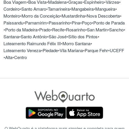
•
•
•
•
•
•
Boa Viagem
Boa Vista
Madalena
Graças
Espinheiro
Várzea
•
•
•
•
•
Cordeiro
Santo Amaro
Tamarineira
Mangabeira
Mangueira
•
•
•
•
Monteiro
Morro da Conceição
Mustardinha
Nova Descoberta
•
•
•
•
•
Paissandu
Parnamirim
Passarinho
Pina
Poço
Ponto de Parada
•
•
•
•
•
•
•
Porto da Madeira
Prado
Recife
Rosarinho
San Martin
Sancho
•
•
•
•
Santana
Santo Antônio
São José
Sítio dos Pintos
•
•
Loteamento Raimundo Félix III
Morro Santana
•
•
•
•
Loteamento Veneza
Piedade
Vila Mariana
Parque Fehr
UCEFF
•
•
Alta
Centro
O WebQuarto é a plataforma mais simples e completa para quem