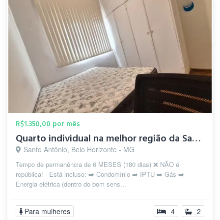
R$1.350,00 por mês
Quarto individual na melhor região da Savassi
Santo Antônio, Belo Horizonte - MG
Tempo de permanência de 6 MESES (180 dias) ❌ NÃO é
república! - Está incluso: ➡️ Condomínio ➡️ IPTU ➡️ Gás ➡️
Energia elétrica (dentro do bom sens...
Para mulheres
4
2