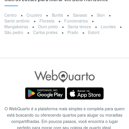
Centro
Cruzeiro
Buritis
Savassi
Sion
Santo antônio
Floresta
Funcionários
Mangabeiras
Ouro preto
Santa tereza
Lourdes
São pedro
Carlos prates
Prado
Estoril
O WebQuarto é a plataforma mais simples e completa para quem
está buscando ou oferecendo quartos para alugar ou moradias
compartilhadas. Em poucos passos, você encontra o lugar
perfeito para morar com seu colega de quarto ideal.