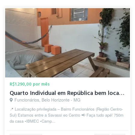
R$1.290,00 por mês
Quarto Individual em República bem localizada
Funcionários, Belo Horizonte - MG
📍 Localização privilegiada – Bairro Funcionários (Região Centro-
Sul) Estamos entre a Savassi eo Centro 📢 Faça tudo apé! 750m
da casa •IBMEC •Camp...