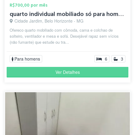
R$700,00 por mês
quarto individual mobiliado só para homens
Cidade Jardim, Belo Horizonte - MG
Ofereco quarto mobiliado com cômoda, cama e colchao de
solteiro, ventilador e mesa e sofá. Desejável rapaz sem vícios
(não fumante) que estude ou tra...
Para homens
6
3
Ver Detalhes