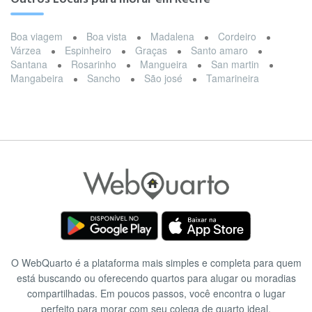
Boa viagem
Boa vista
Madalena
Cordeiro
Várzea
Espinheiro
Graças
Santo amaro
Santana
Rosarinho
Mangueira
San martin
Mangabeira
Sancho
São josé
Tamarineira
O WebQuarto é a plataforma mais simples e completa para quem
está buscando ou oferecendo quartos para alugar ou moradias
compartilhadas. Em poucos passos, você encontra o lugar
perfeito para morar com seu colega de quarto ideal.