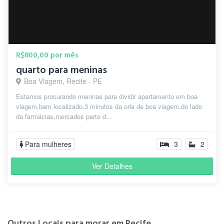
R$800,00 por mês
quarto para meninas
Boa Viagem, Recife - PE
Estamos procurando meninas para dividir apartamento em boa
viagem,bem localizado.3 minutos da orla de boa viagem,do lado
da farmácias,mercados perto d...
Para mulheres
3
2
Ver Detalhes
Outros Locais para morar em Recife