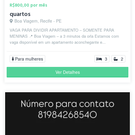
R$800,00 por mês
quartos
Boa Viagem, Recife - PE
VAGA PARA DIVIDIR APARTAMENTO – SOMENTE PARA
MENINAS 📍 Boa Viagem – a 3 minutos da orla Estamos com
vaga disponível em um apartamento aconchegante e...
Para mulheres
3
2
Ver Detalhes