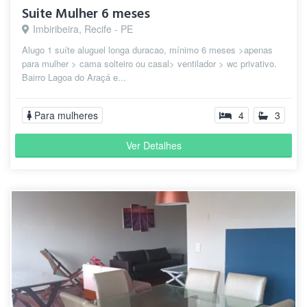
Suite Mulher 6 meses
Imbiribeira, Recife - PE
Alugo 1 suíte aluguel longa duracao, mínimo 6 meses >apenas
para mulher > cama solteiro ou casal> ventilador > wc privativo.
Bairro Lagoa do Araçá e...
Para mulheres
4
3
Ver Detalhes