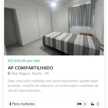
R$1.400,00 por mês
AP COMPARTILHADO
Boa Viagem, Recife - PE
Olarr, uma suíte mobiliada com cama king solteiro, guarda roupa
embutido, mesinha de cabeceira, ar-condicionado e ventilador de
teto do nosso precioso...
Para mulheres
3
3