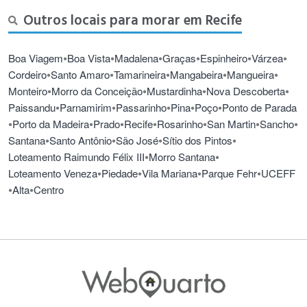
Outros locais para morar em Recife
•
•
•
•
•
•
Boa Viagem
Boa Vista
Madalena
Graças
Espinheiro
Várzea
•
•
•
•
•
Cordeiro
Santo Amaro
Tamarineira
Mangabeira
Mangueira
•
•
•
•
Monteiro
Morro da Conceição
Mustardinha
Nova Descoberta
•
•
•
•
•
Paissandu
Parnamirim
Passarinho
Pina
Poço
Ponto de Parada
•
•
•
•
•
•
•
Porto da Madeira
Prado
Recife
Rosarinho
San Martin
Sancho
•
•
•
•
Santana
Santo Antônio
São José
Sítio dos Pintos
•
•
Loteamento Raimundo Félix III
Morro Santana
•
•
•
•
Loteamento Veneza
Piedade
Vila Mariana
Parque Fehr
UCEFF
•
•
Alta
Centro