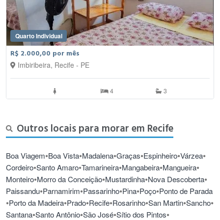
Quarto Individual
R$ 2.000,00 por mês
Imbiribeira, Recife - PE
4
3
Outros locais para morar em Recife
•
•
•
•
•
•
Boa Viagem
Boa Vista
Madalena
Graças
Espinheiro
Várzea
•
•
•
•
•
Cordeiro
Santo Amaro
Tamarineira
Mangabeira
Mangueira
•
•
•
•
Monteiro
Morro da Conceição
Mustardinha
Nova Descoberta
•
•
•
•
•
Paissandu
Parnamirim
Passarinho
Pina
Poço
Ponto de Parada
•
•
•
•
•
•
•
Porto da Madeira
Prado
Recife
Rosarinho
San Martin
Sancho
•
•
•
•
Santana
Santo Antônio
São José
Sítio dos Pintos