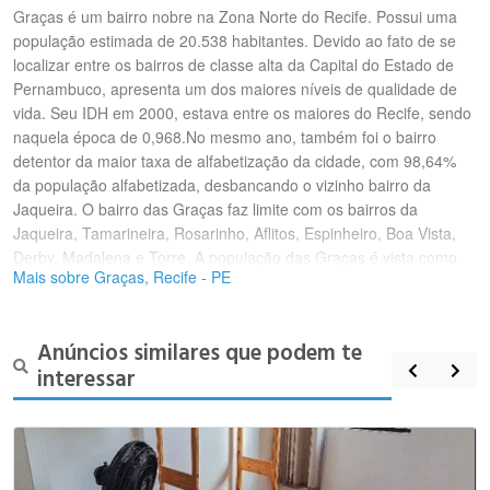
Graças é um bairro nobre na Zona Norte do Recife. Possui uma
população estimada de 20.538 habitantes. Devido ao fato de se
localizar entre os bairros de classe alta da Capital do Estado de
Pernambuco, apresenta um dos maiores níveis de qualidade de
vida. Seu IDH em 2000, estava entre os maiores do Recife, sendo
naquela época de 0,968.No mesmo ano, também foi o bairro
detentor da maior taxa de alfabetização da cidade, com 98,64%
da população alfabetizada, desbancando o vizinho bairro da
Jaqueira. O bairro das Graças faz limite com os bairros da
Jaqueira, Tamarineira, Rosarinho, Aflitos, Espinheiro, Boa Vista,
Derby, Madalena e Torre. A população das Graças é vista como
Mais sobre Graças, Recife - PE
uma das mais integradas socialmente e uma das mais bairristas
de Recife, sempre demonstrando farto orgulho de morarem no
melhor bairro da América Latina. Organizações como a
Anúncios similares que podem te
Associação por Amor às Graças e o famoso Café Coletivo das
interessar
Graças são provas cabais do espírito solidário e carinhoso que
toma conta dos corações dos gracenses.