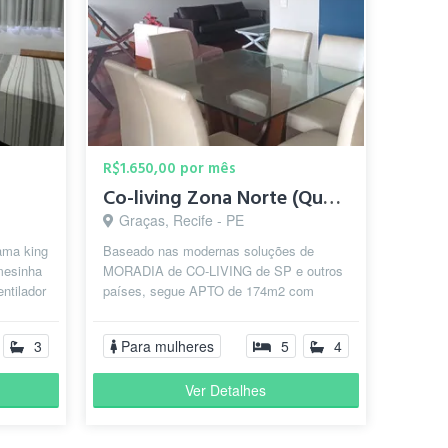
R$1.650,00 por mês
Co-living Zona Norte (Quartos nas Graças)
Graças, Recife - PE
ama king
Baseado nas modernas soluções de
 mesinha
MORADIA de CO-LIVING de SP e outros
ntilador
países, segue APTO de 174m2 com
RETROFIT completo para de 5 suítes
individuais am...
3
Para mulheres
5
4
Ver Detalhes