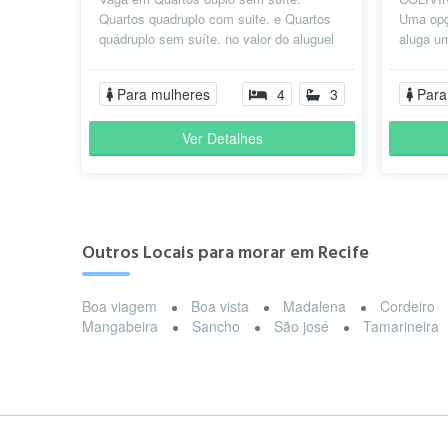
Quartos quadruplo com suite. e Quartos
Uma opç
quádruplo sem suíte. no valor do aluguel
aluga u
já estar incluso: Energia(celpe) águ...
apartam
estrutura
Para mulheres
4
3
Para
Ver Detalhes
Outros Locais para morar em Recife
Boa viagem
Boa vista
Madalena
Cordeiro
Mangabeira
Sancho
São josé
Tamarineira