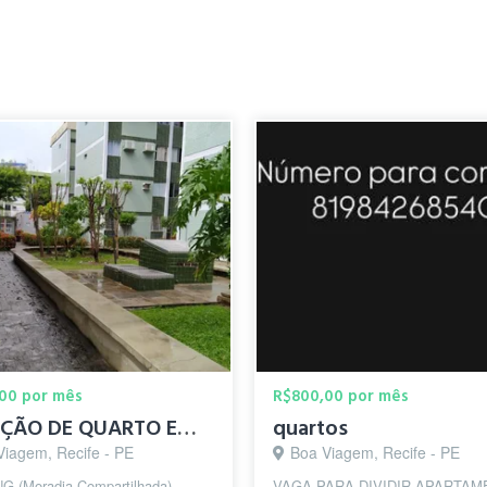
00 por mês
R$800,00 por mês
LOCAÇÃO DE QUARTO EM BOA VIAGEM
quartos
Viagem, Recife - PE
Boa Viagem, Recife - PE
G (Moradia Compartilhada) –
VAGA PARA DIVIDIR APARTAM