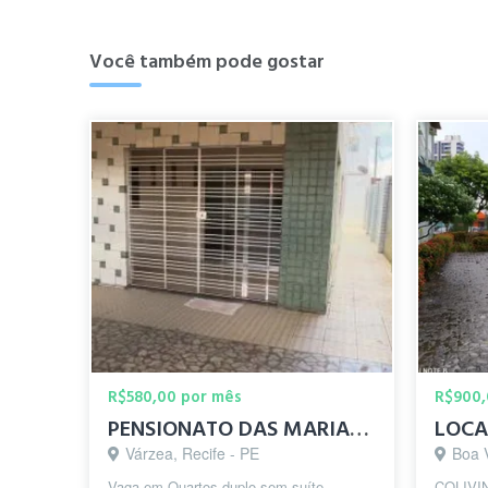
Você também pode gostar
R$580,00 por mês
R$900,
PENSIONATO DAS MARIAS - VAGAS DISPONÍVEL
Várzea, Recife - PE
Boa 
Vaga em Quartos duplo sem suíte.
COLIVIN