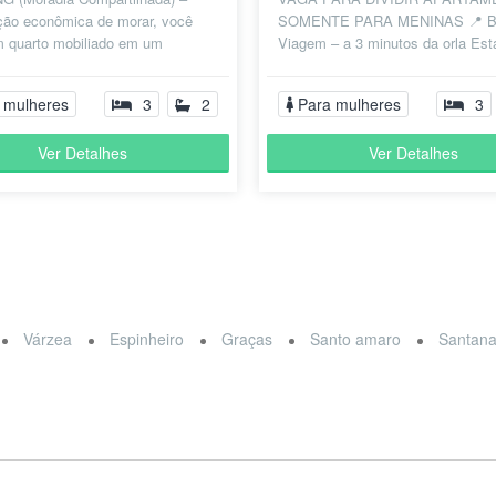
ão econômica de morar, você
SOMENTE PARA MENINAS 📍 B
m quarto mobiliado em um
Viagem – a 3 minutos da orla Es
ento compartilhado com toda
com vaga disponível em um apar
 e p...
aconchegante e...
 mulheres
3
2
Para mulheres
3
Ver Detalhes
Ver Detalhes
Várzea
Espinheiro
Graças
Santo amaro
Santan