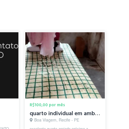
R$100,00 por mês
quarto individual em ambiente família é tranquilo
Boa Viagem, Recife - PE
ENTO –
excelente quarto arejado próximo a