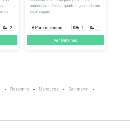
oa
comércios e ônibus quarto organizado em
tamos
local seguro
tamento
2
Para mulheres
1
1
Ver Detalhes
a
Rosarinho
Mangueira
San martin