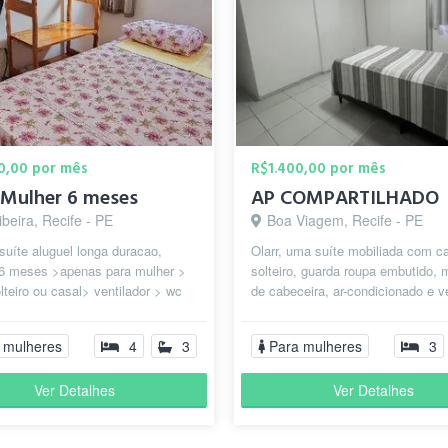
0,00 por mês
R$1.400,00 por mês
 Mulher 6 meses
AP COMPARTILHADO
ibeira, Recife - PE
Boa Viagem, Recife - PE
suíte aluguel longa duracao,
Olarr, uma suíte mobiliada com c
6 meses >apenas para mulher >
solteiro, guarda roupa embutido,
teiro ou casal> ventilador > wc
de cabeceira, ar-condicionado e ve
o. Bairro Lagoa do Araçá e...
de teto do nosso precioso...
 mulheres
4
3
Para mulheres
3
Ver Detalhes
Ver Detalhes