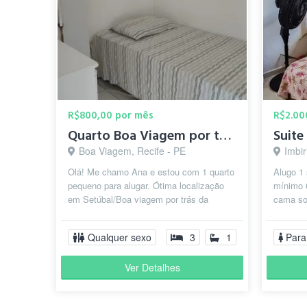
R$800,00 por mês
R$2.00
Quarto Boa Viagem por tras da escola americana)
Suite
Boa Viagem, Recife - PE
Imbir
Olá! Me chamo Ana e estou com 1 quarto
Alugo 1 
pequeno para alugar. Ótima localização
mínimo 
em Setúbal/Boa viagem por trás da
cama sol
escola americana na Sá e Souza Per...
privativ
Qualquer sexo
3
1
Para
Ver Detalhes