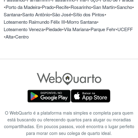
•
•
•
•
•
•
•
Porto da Madeira
Prado
Recife
Rosarinho
San Martin
Sancho
•
•
•
•
Santana
Santo Antônio
São José
Sítio dos Pintos
•
•
Loteamento Raimundo Félix III
Morro Santana
•
•
•
•
Loteamento Veneza
Piedade
Vila Mariana
Parque Fehr
UCEFF
•
•
Alta
Centro
O WebQuarto é a plataforma mais simples e completa para quem
está buscando ou oferecendo quartos para alugar ou moradias
compartilhadas. Em poucos passos, você encontra o lugar perfeito
para morar com seu colega de quarto ideal.