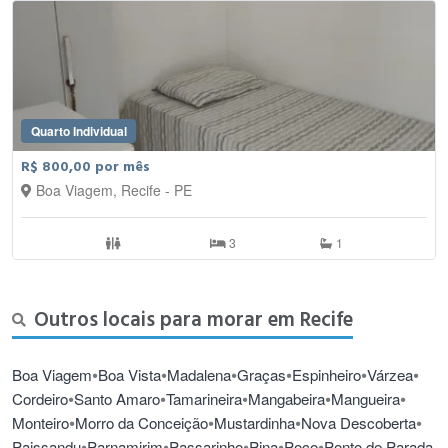
Santo Amaro. Segundo o censo de 2010, o bairro, com área de
101,5 hectares, possuía 11.940 habitantes, apresentando uma
densidade demográfica de 111,27 habitantes/ha.No bairro da
Encruzilhada estão edificados o Mercado da Encruzilhada,a
Maternidade da Encruzilhada a Igreja de Nossa Senhora do Belém
e o Seminário Teológico Pentecostal do Nordeste.
Quarto Individual
R$ 800,00 por mês
Boa Viagem, Recife - PE
3
1
Outros locais para morar em Recife
•
•
•
•
•
•
Boa Viagem
Boa Vista
Madalena
Graças
Espinheiro
Várzea
•
•
•
•
•
Cordeiro
Santo Amaro
Tamarineira
Mangabeira
Mangueira
•
•
•
•
Monteiro
Morro da Conceição
Mustardinha
Nova Descoberta
•
•
•
•
•
Paissandu
Parnamirim
Passarinho
Pina
Poço
Ponto de Parada