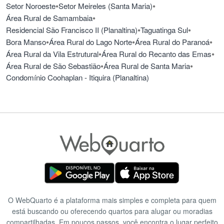
•
•
Setor Noroeste
Setor Meireles (Santa Maria)
•
Área Rural de Samambaia
•
•
Residencial São Francisco II (Planaltina)
Taguatinga Sul
•
•
•
Bora Manso
Área Rural do Lago Norte
Área Rural do Paranoá
•
•
Área Rural da Vila Estrutural
Área Rural do Recanto das Emas
•
•
Área Rural de São Sebastião
Área Rural de Santa Maria
Condomínio Coohaplan - Itiquira (Planaltina)
O WebQuarto é a plataforma mais simples e completa para quem
está buscando ou oferecendo quartos para alugar ou moradias
compartilhadas. Em poucos passos, você encontra o lugar perfeito