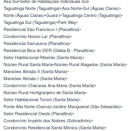
•
•
Asa Sul
Setor de Habitações Individuais Sul
•
•
•
Taguatinga Norte (Taguatinga)
Asa Norte
Sul (Águas Claras)
•
•
•
Norte (Águas Claras)
Guará I
Taguatinga Centro (Taguatinga)
•
•
Taguatinga Sul (Taguatinga)
Park Way
•
Residencial São Francisco I (Planaltina)
•
Condomínio Nosso Lar (Planaltina)
•
Residencial Samauma (Planaltina)
•
Residencial Bica do DER (Gleba B - Planaltina)
•
Setor Habitacional Ribeirão (Santa Maria)
•
•
Núcleo Rural Santa Maria
Núcleo Rural Alagados (Santa Maria)
•
Mansões Abraão II (Santa Maria)
•
Mansões Abraão I (Santa Maria)
•
Condomínio Chácaras Ana Maria (Santa Maria)
•
Núcleo Rural Hortigranjeiro de Santa Maria
•
Setor Habitacional Tororó (Santa Maria)
•
•
Ponte Alta Norte (Gama)
Jardins Mangueiral (São Sebastião)
•
Setor Residencial Oeste (Planaltina)
•
Condomínio Império dos Nobres (Sobradinho)
•
Condomínio Residencial Santa Mônica (Santa Maria)